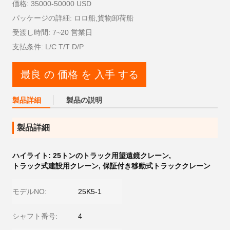
価格: 35000-50000 USD
パッケージの詳細: ロロ船,貨物卸荷船
受渡し時間: 7~20 営業日
支払条件: L/C T/T D/P
最良 の 価格 を 入手 する
製品詳細
製品の説明
製品詳細
ハイライト:
25トンのトラック用望遠鏡クレーン
,
トラック式建設用クレーン
,
保証付き移動式トラッククレーン
モデルNO:
25K5-1
シャフト番号:
4