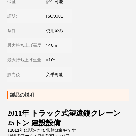
保証:
評価可能
証明:
ISO9001
条件:
使用済み
最大持ち上げ高度:
>40m
最大持ち上げ重量:
>16t
販売後:
入手可能
製品の説明
2011年 トラック式望遠鏡クレーン
25トン 建設設備
12011年に製造され 状態は良好です
25段のブームと3段のアレックス