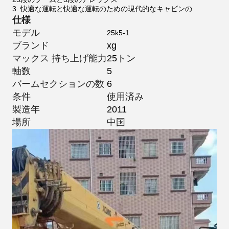
3. 快適な運転と快適な運転のための現代的なキャビンの
仕様
モデル
25k5-1
ブランド
xg
マックス 持ち上げ能力
25トン
軸数
5
バームセクションの数
6
条件
使用済み
製造年
2011
場所
中国