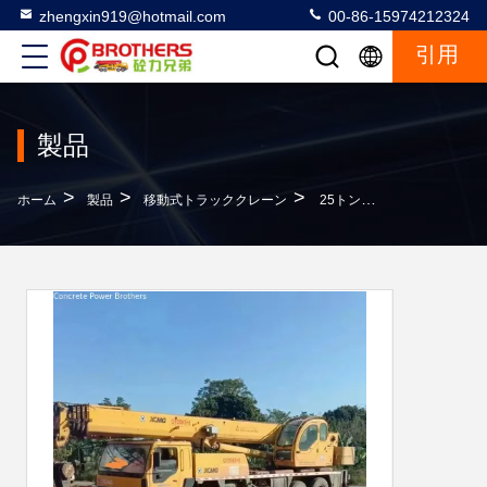
zhengxin919@hotmail.com
00-86-15974212324
引用
製品
>
>
>
ホーム
製品
移動式トラッククレーン
25トンのトラック用 建設機器用 望遠鏡式クレーン 販売後サービス