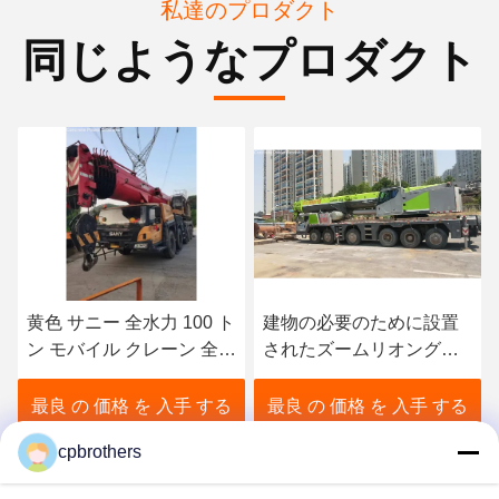
私達のプロダクト
同じようなプロダクト
 ト
建物の必要のために設置
80トンのトラッククレー
全舗
されたズームリオングリ
ン シャニ 重工業 良好な状
ーン全舗装移動クレーン
態
トラック
する
最良 の 価格 を 入手 する
最良 の 価格 を 入手 する
cpbrothers