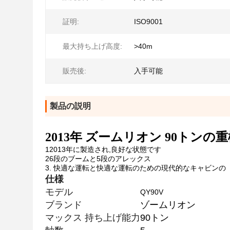
証明:
ISO9001
最大持ち上げ高度:
>40m
販売後:
入手可能
製品の説明
2013年 ズームリオン 90トン
12013年に製造され,良好な状態です
26段のブームと5段のアレックス
3. 快適な運転と快適な運転のための現代的なキャビンの
仕様
モデル
QY90V
ブランド
ゾームリオン
マックス 持ち上げ能力
90トン