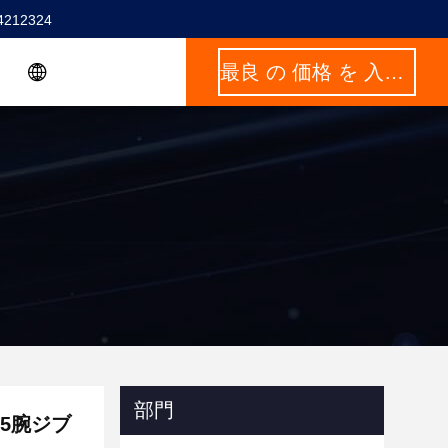
4212324
最良 の 価格 を 入手 する
部門
5腕ジブ