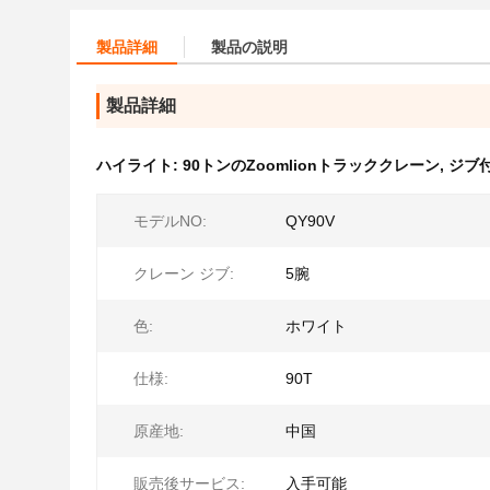
製品詳細
製品の説明
製品詳細
ハイライト:
90トンのZoomlionトラッククレーン
,
ジブ
モデルNO:
QY90V
クレーン ジブ:
5腕
色:
ホワイト
仕様:
90T
原産地:
中国
販売後サービス:
入手可能