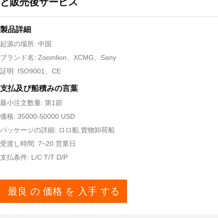
と販売後サービス
製品詳細
起源の場所: 中国
ブランド名: Zoomlion、XCMG、Sany
証明: ISO9001、CE
支払及び船積みの言葉
最小注文数量: 第1節
価格: 35000-50000 USD
パッケージの詳細: ロロ船,貨物卸荷船
受渡し時間: 7~20 営業日
支払条件: L/C T/T D/P
最良 の 価格 を 入手 する