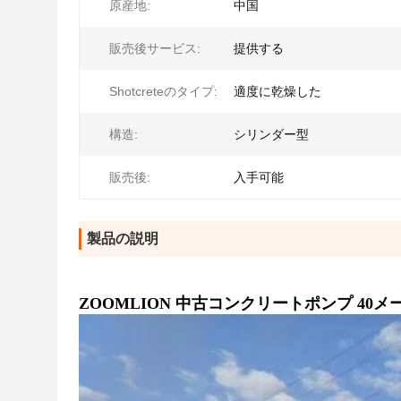
原産地:
中国
販売後サービス:
提供する
Shotcreteのタイプ:
適度に乾燥した
構造:
シリンダー型
販売後:
入手可能
製品の説明
ZOOMLION 中古コンクリートポンプ 4