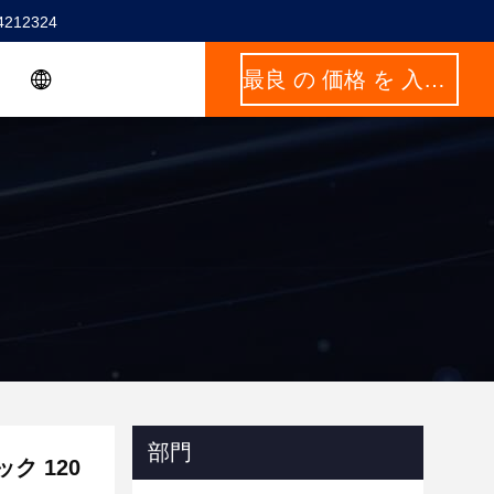
4212324
最良 の 価格 を 入手 する
部門
ック 120