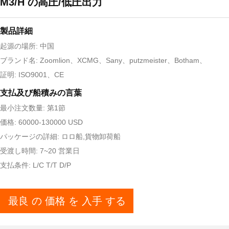
M3/H の高圧/低圧出力
製品詳細
起源の場所: 中国
ブランド名: Zoomlion、XCMG、Sany、putzmeister、Botham、
証明: ISO9001、CE
支払及び船積みの言葉
最小注文数量: 第1節
価格: 60000-130000 USD
パッケージの詳細: ロロ船,貨物卸荷船
受渡し時間: 7~20 営業日
支払条件: L/C T/T D/P
最良 の 価格 を 入手 する