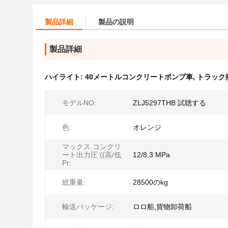
製品詳細
製品の説明
製品詳細
ハイライト:
40メートルコンクリートポンプ車
,
トラック搭
モデルNO:
ZLJ5297THB 試聴する
色:
オレンジ
マックス.コンクリ
ート出力圧 ((高/低
12/8.3 MPa
Pr:
総重量:
28500のkg
輸送パッケージ:
ロロ船,貨物卸荷船