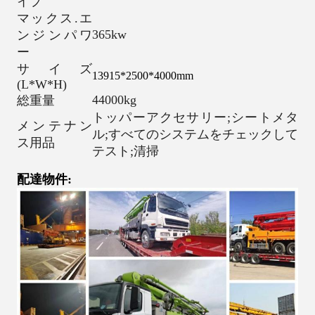
イプ
マックス.エ
365kw
ンジンパワ
ー
サイズ
13915*2500*4000mm
(L*W*H)
44000kg
総重量
トッパーアクセサリー;シートメタ
メンテナン
ル;すべてのシステムをチェックして
ス用品
テスト;清掃
配達物件: