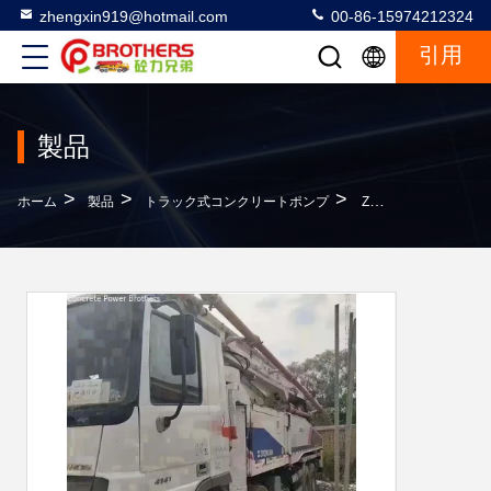
zhengxin919@hotmail.com
00-86-15974212324
引用
製品
>
>
>
ホーム
製品
トラック式コンクリートポンプ
Zoomlion 56 メートル トラック マウント パンプ トラック 安定した作業と1370mm 給餌の高さ