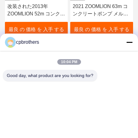
2021 ZOOMLION 63m コ
2014年にプッツマイスタ
リ
ンクリートポンプ メルセ
ーのために使用された水
デス・ベンツ・シャシー
力加工プロセス46メート
販売
ルのコンクリートポンプ
最良 の 価格 を 入手 する
最良 の 価格 を 入手 する
トラック
cpbrothers
10:04 PM
Good day, what product are you looking for?
HUNAN CONCRETE POWER BROTHERS
HEAVY INDUSTRY & TECHNOLOGY CO.,
LIMITED
zhengxin919@hotmail.com
00-86-15974212324
部屋16025,バオリー・リンユセンター,I-3B トンジ・ポ・ウェ