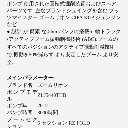
ポンプ,使用された回転式掘削装置およびスペア
パーツです. 主なブランド
シュイングを含む
,
プッ
ツマイスター ズームリオン CIFA KCP ジュンジン
など
● 設計 が 簡素 な,56
m パンプに搭載
6
- 軸トラック
•アクティブブーム振動制御技術 (ABC):ブームの
すべてのポジションのアクティブ振動削減技術
で,振動を50%減らす.より安定したブーム,より安
全.
メイン
パラメーター:
ブランド名
ズームリオン
ポンプモデ
ZLJ5440THB
ル
2012
ポンプ年
パンプ時間
3000時間
ブームセク
6 セクション RZ FOLD
ション