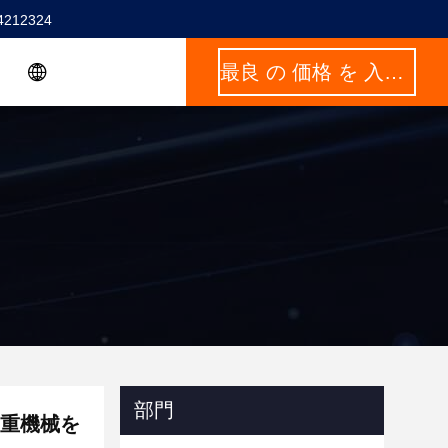
4212324
最良 の 価格 を 入手 する
部門
 重機械を