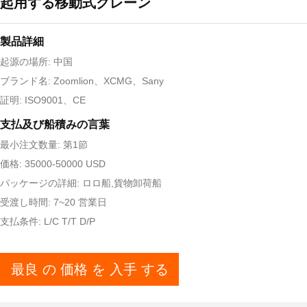
起用する移動式クレーン
製品詳細
起源の場所: 中国
ブランド名: Zoomlion、XCMG、Sany
証明: ISO9001、CE
支払及び船積みの言葉
最小注文数量: 第1節
価格: 35000-50000 USD
パッケージの詳細: ロロ船,貨物卸荷船
受渡し時間: 7~20 営業日
支払条件: L/C T/T D/P
最良 の 価格 を 入手 する