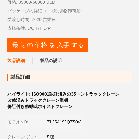
価格: 35000-50000 USD
パッケージの詳細: ロロ船,貨物卸荷船
受渡し時間: 7~20 営業日
支払条件: L/C T/T D/P
最良 の 価格 を 入手 する
製品詳細
製品の説明
製品詳細
ハイライト:
ISO9001認証済みの35トントラッククレーン
,
改修済みトラッククレーン重機
,
保証付き移動式ホイストクレーン
モデルNO:
ZLJ5419JQZ50V
クレーン ジブ:
5腕