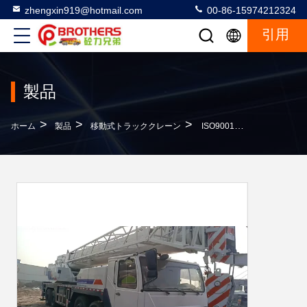
zhengxin919@hotmail.com
00-86-15974212324
引用
製品
>
>
>
ホーム
製品
移動式トラッククレーン
ISO9001 認証済み 35トンの古製クレーン リニューアル トラッククレーン 重装備 ハイストクレーン