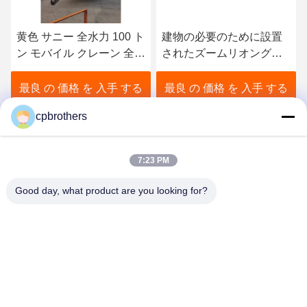
建物の必要のために設置
80トンのトラッククレー
されたズームリオングリ
ン シャニ 重工業 良好な状
ーン全舗装移動クレーン
態
トラック
最良 の 価格 を 入手 する
最良 の 価格 を 入手 する
cpbrothers
7:23 PM
Good day, what product are you looking for?
HUNAN CONCRETE POWER BROTHERS
HEAVY INDUSTRY & TECHNOLOGY CO.,
LIMITED
zhengxin919@hotmail.com
00-86-15974212324