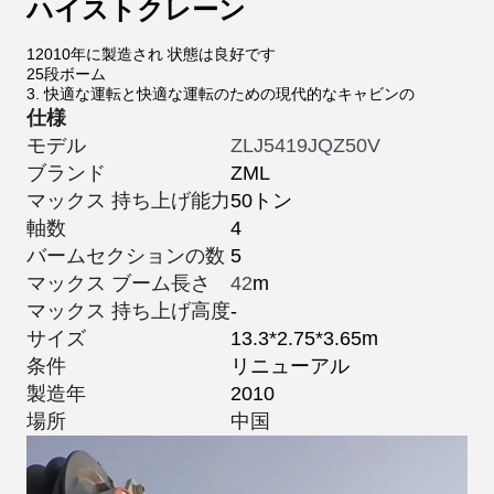
ハイストクレーン
12010年に製造され 状態は良好です
25段ボーム
3. 快適な運転と快適な運転のための現代的なキャビンの
仕様
モデル
ZLJ5419JQZ50V
ブランド
ZML
マックス 持ち上げ能力
50トン
軸数
4
バームセクションの数
5
マックス ブーム長さ
42
m
マックス 持ち上げ高度
-
サイズ
13.3*2.75*3.65m
条件
リニューアル
製造年
2010
場所
中国