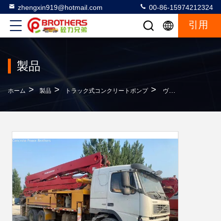
zhengxin919@hotmail.com
00-86-15974212324
引用
製品
>
>
>
ホーム
製品
トラック式コンクリートポンプ
ヴォルボ・シャシーと振動幅2.6mmの38メートルの中古コンクリートポンプ