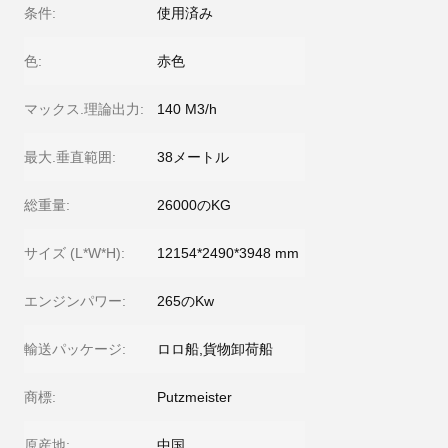
条件:
使用済み
色:
赤色
マックス.理論出力:
140 M3/h
最大.垂直範囲:
38メートル
総重量:
26000のKG
サイズ (L*W*H):
12154*2490*3948 mm
エンジンパワー:
265のKw
輸送パッケージ:
ロロ船,貨物卸荷船
商標:
Putzmeister
原産地:
中国