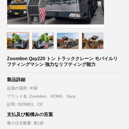
Zoomlion Qay220 トン トラッククレーン モバイルリ
フティングマシン 強力なリフティング能力
製品詳細
起源の場所: 中国
ブランド名: Zoomlion、XCMG、Sany
証明: ISO9001、CE
支払及び船積みの言葉
最小注文数量: 第1節