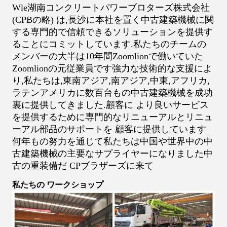
Wle湖南コンクリートパワーブロターズ株式会社
(CPBの略) は,長沙に本社を置く中古建築機械に関
する専門的で信頼できるソリューションを提供す
ることにコミットしています.私たちのチームの
メンバーの大半は10年間Zoomlionで働いていた
Zoomlionの元従業員です強力な技術的な支援によ
り,私たちは,東南アジア,南アジア,中東,アフリカ,
ラテンアメリカに数百台もの中古建築機械を成功
裏に提供してきました.顧客に より良いサービス
を提供するために専門的なリニューアルとリニュ
ーアル部品のサポートを 顧客に提供しています
何年もの努力を通じて私たちは中国や世界中の中
古建築機械の主要なサプライヤーになりました中
古の重装備だ CPブラザーズに来て
私たちの ワークショップ