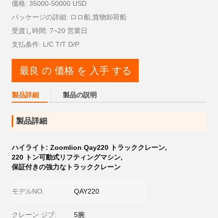
価格: 35000-50000 USD
パッケージの詳細: ロロ船,貨物卸荷船
受渡し時間: 7~20 営業日
支払条件: L/C T/T D/P
最良 の 価格 を 入手 する
製品詳細
製品の説明
製品詳細
ハイライト:
Zoomlion Qay220 トラッククレーン
,
220 トン可動式リフティングマシン
,
保証付きの強力なトラッククレーン
モデルNO:
QAY220
クレーン ジブ:
5腕