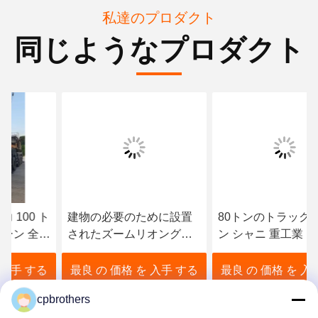
私達のプロダクト
同じようなプロダクト
建物の必要のために設置
80トンのトラッククレー
されたズームリオングリ
ン シャニ 重工業 良好な状
ーン全舗装移動クレーン
態
トラック
最良 の 価格 を 入手 する
最良 の 価格 を 入手 する
cpbrothers