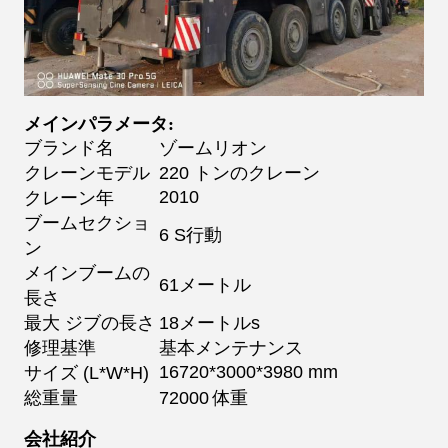
メインパラメータ:
ブランド名
ゾームリオン
クレーン
モデル
220 トンのクレーン
2010
クレーン年
ブームセクショ
6 S
行動
ン
メインブームの
61メートル
長さ
最大 ジブの長さ
18
メートル
s
修理基準
基本メンテナンス
16720*3000*3980 mm
サイズ (L*W*H)
総重量
72000
体重
会社紹介