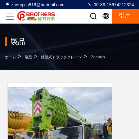
zhengxin919@hotmail.com
00-86-15974212324
引用
製品
>
>
>
ホーム
製品
移動式トラッククレーン
Zoomlion Qay220 トン トラッククレーン モバイルリフティングマシン 強力なリフティング能力