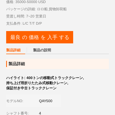
価格: 35000-50000 USD
パッケージの詳細: ロロ船,貨物卸荷船
受渡し時間: 7~20 営業日
支払条件: L/C T/T D/P
最良 の 価格 を 入手 する
製品詳細
製品の説明
製品詳細
ハイライト:
400トンの移動式トラッククレーン
,
持ち上げ用折りたたみ式移動クレーン
,
保証付き中古トラッククレーン
モデルNO:
QAY500
シャフト番号:
4