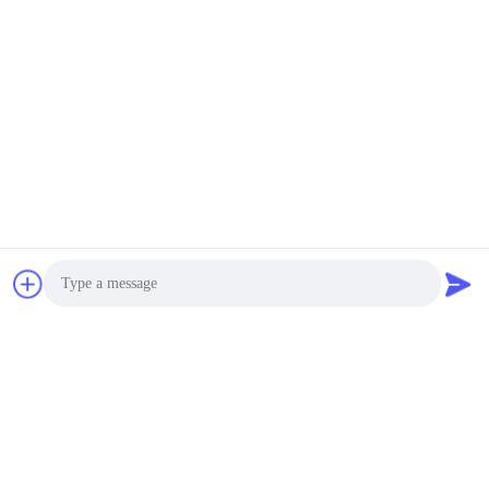
Tags:
水力トラッククレーン
トラック用携帯クレーン
ブームのトラック クレーン
接触
接触:
Mr. Louis
Tel:
00-86-15974212324
Photo
Video Call