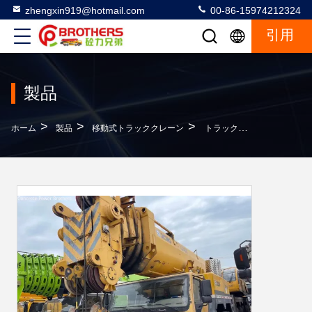
zhengxin919@hotmail.com
00-86-15974212324
引用
製品
>
>
>
ホーム
製品
移動式トラッククレーン
トラックのリフティング機器に使用される400トンの移動クレーン 折りたたみ容量ソリューション