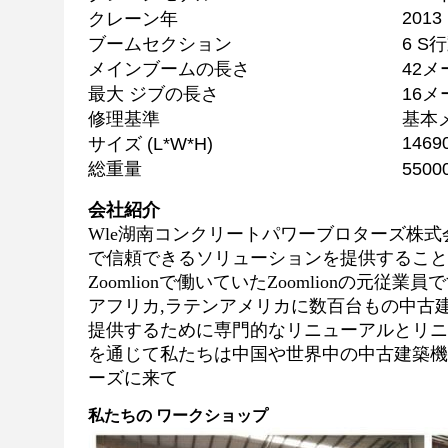
2013
クレーン年
ブームセクション
6 S
行
メインブームの長さ
42
メ
最大 ジブの長さ
16
メ
修理基準
基本
1469
サイズ (L*W*H)
総重量
5500
会社紹介
Wle湖南コンクリートパワーブロターズ株式会
で信頼できるソリューションを提供すること
Zoomlionで働いていたZoomlionの元
アフリカ,ラテンアメリカに数百台もの中古
提供するために専門的なリニューアルとリニ
を通じて私たちは中国や世界中の中古建築機
ーズに来て
私たちの ワークショップ