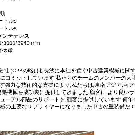
動
ートル
s
ートル
s
メンテナンス
0*3000*3940 mm
0
体重
社 (CPBの略) は,長沙に本社を置く中古建築機械に関
にコミットしています.私たちのチームのメンバーの大半
従業員です強力な技術的な支援により,私たちは,東南アジア,南ア
建築機械を成功裏に提供してきました.顧客に より良い
ューアル部品のサポートを 顧客に提供しています 何年
械の主要なサプライヤーになりました中古の重装備だ C