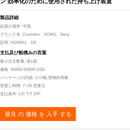
ン 効率化のために使用された持ち上げ装置
製品詳細
起源の場所: 中国
ブランド名: Zoomlion、XCMG、Sany
証明: ISO9001、CE
支払及び船積みの言葉
最小注文数量: 第1節
価格: 35000-50000 USD
パッケージの詳細: ロロ船,貨物卸荷船
受渡し時間: 7~20 営業日
支払条件: L/C T/T D/P
最良 の 価格 を 入手 する