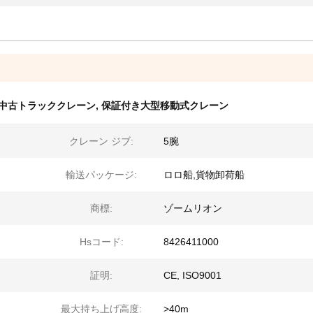
中古トラッククレーン
,
保証付き大型移動式クレーン
クレーン ジブ:
5腕
輸送パッケージ:
ロロ船,貨物卸荷船
商標:
ゾームリオン
Hsコード:
8426411000
証明:
CE, ISO9001
最大持ち上げ高度:
>40m