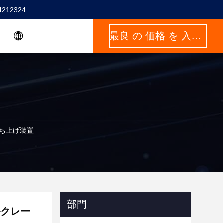
4212324
最良 の 価格 を 入手 する
た持ち上げ装置
部門
イルクレー