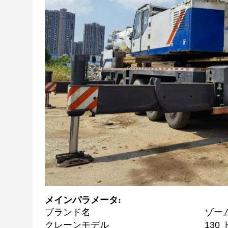
メインパラメータ:
ブランド名
ゾー
クレーン
モデル
130