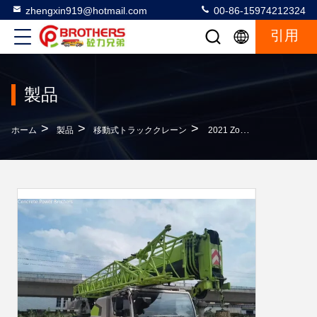
zhengxin919@hotmail.com
00-86-15974212324
引用
製品
>
>
>
ホーム
製品
移動式トラッククレーン
2021 Zoomlion 5腕クレーンジブとISO9001認証付きの中古トラッククレーン