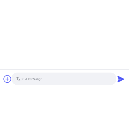
黄色 サニー 全水力 100 ト
建物の必要のために設置
ン モバイル クレーン 全舗
されたズームリオングリ
装用 中古
ーン全舗装移動クレーン
トラック
最良 の 価格 を 入手 する
最良 の 価格 を 入手 する
HUNAN CONCRETE POWER BROTHERS
HEAVY INDUSTRY & TECHNOLOGY CO.,
LIMITED
zhengxin919@hotmail.com
Photo
00-86-15974212324
Video Call