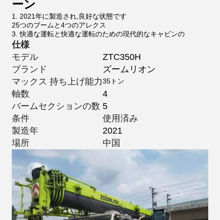
ーン
1. 2021年に製造され,良好な状態です
25つのブームと4つのアレクス
3. 快適な運転と快適な運転のための現代的なキャビンの
仕様
モデル
ZTC350H
ブランド
ズームリオン
マックス 持ち上げ能力
35トン
軸数
4
バームセクションの数
5
条件
使用済み
製造年
2021
場所
中国