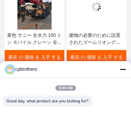
 ト
建物の必要のために設置
80トンのトラッククレー
全舗
されたズームリオングリ
ン シャニ 重工業 良好な状
ーン全舗装移動クレーン
態
トラック
る
最良 の 価格 を 入手 する
最良 の 価格 を 入手 する
cpbrothers
8:40 AM
Good day, what product are you looking for?
HUNAN CONCRETE POWER BROTHERS
HEAVY INDUSTRY & TECHNOLOGY CO.,
LIMITED