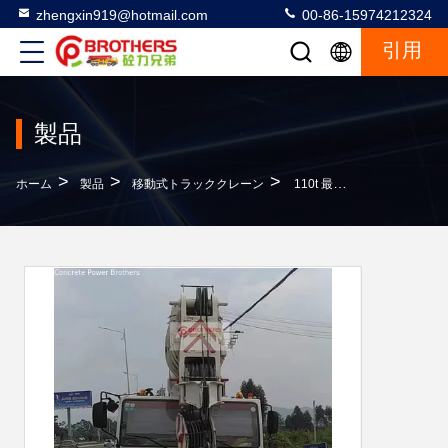
zhengxin919@hotmail.com
00-86-15974212324
引用
製品
>
>
>
ホーム
製品
移動式トラッククレーン
110t 最大持ち上げ高さ 40m 中古式ホイストラック クレーン ズームリオン Zty90t Xcg Xct Sy