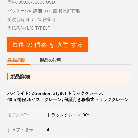
価格: 35000-50000 USD
パッケージの詳細: ロロ船,貨物卸荷船
受渡し時間: 7~20 営業日
支払条件: L/C T/T D/P
最良 の 価格 を 入手 する
製品詳細
製品の説明
製品詳細
ハイライト:
Zoomlion Zty90t トラッククレーン
,
40m 揚程 ホイストクレーン
,
保証付き移動式トラッククレーン
モデルNO:
トラッククレーン 90t
シャフト番号:
4