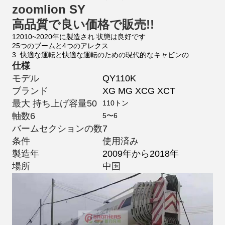
zoomlion SY
高品質で良い価格で販売!!
12010~2020年に製造され 状態は良好です
25つのブームと4つのアレクス
3. 快適な運転と快適な運転のための現代的なキャビンの
仕様
モデル
QY110K
ブランド
XG MG XCG XCT
最大 持ち上げ容量50
110トン
軸数6
5〜6
バームセクションの数
7
条件
使用済み
製造年
2009年から2018年
場所
中国