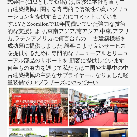
式会社 (CPBとして短縮) は,長沙に本社を置く中
古建築機械に関する専門的で信頼性の高いソリュ
ーションを提供することにコミットしていま
す.SYとZoomlionで10年間働いていた強力な技術
的な支援により,東南アジア,南アジア,中東,アフリ
カ,ラテンアメリカに何百台もの 中古建築機械を
成功裏に提供しました.顧客に より良いサービス
を提供するために専門的なリニューアルとリニュ
ーアル部品のサポートを 顧客に提供しています
何年もの努力を通じて私たちは中国や世界中の中
古建築機械の主要なサプライヤーになりました軽
量装備で,CPブラザーズにやって来い!