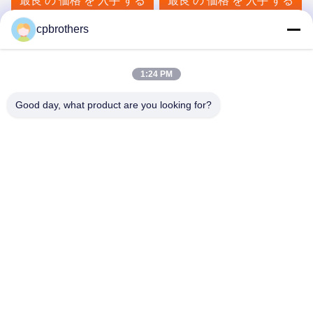
最良 の 価格 を 入手 する
最良 の 価格 を 入手 する
トラック
cpbrothers
1:24 PM
Good day, what product are you looking for?
HUNAN CONCRETE POWER BROTHERS
HEAVY INDUSTRY & TECHNOLOGY CO.,
LIMITED
zhengxin919@hotmail.com
00-86-15974212324
部屋16025,バオリー・リンユセンター,I-3B トンジ・ポ・ウェ
スト・ロード,チャンシャ市,チャンシャ,湖南,中国