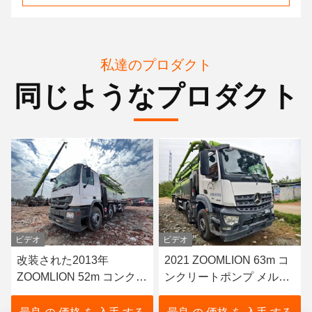
私達のプロダクト
同じようなプロダクト
ビデオ
ビデオ
2021 ZOOMLION 63m コ
2014年にプッツマイスタ
ンクリートポンプ メルセ
ーのために使用された水
デス・ベンツ・シャシー
力加工プロセス46メート
販売
ルのコンクリートポンプ