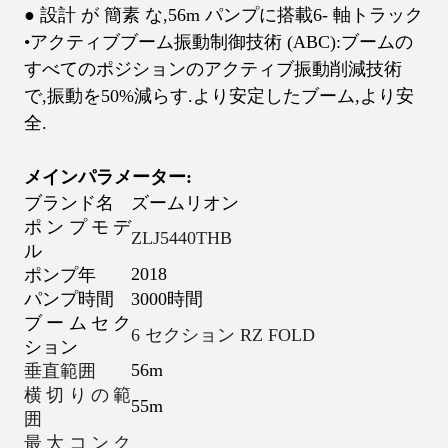
● 設計 が 簡素 な,56
m パンプに搭載
6
- 軸トラック
•アクティブブーム振動制御技術 (ABC):ブームの
すべてのポジションのアクティブ振動削減技術
で,振動を50%減らす.より安定したブーム,より安
全.
メイン
パラメーター:
ブランド名
ズームリオン
ポンプモデ
ZLJ5440THB
ル
2018
ポンプ年
パンプ時間
3000時間
ブームセク
6 セクション RZ FOLD
ション
56m
垂直範囲
横切りの範
55m
囲
最大コンク