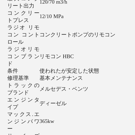
120/70 m3/h
リート出力
コンクリー
12/10 MPa
トプレス
ラジオ リモ
コン コント
コンクリートポンプのリモコン
ロール
ラジオリモ
コンブラン
リモコン HBC
ド
条件
使われたが安定した状態
修理基準
基本メンテナンス
トラックの
メルセデス・ベンツ
ブランド
エンジンタ
ディーゼル
イプ
マックス.エ
365kw
ンジンパワ
ー