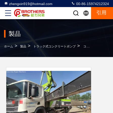
zhengxin919@hotmail.com
00-86-15974212324
引用
製品
>
>
>
ホーム
製品
トラック式コンクリートポンプ
コンクリートブームポンプトラック ズームリオン 56m 改装 13915*2530*4000mm 販売後サービス