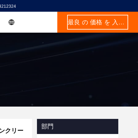
4212324
最良 の 価格 を 入手 する
部門
 コンクリー