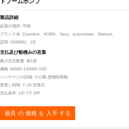
トブームポンプ
製品詳細
起源の場所: 中国
ブランド名: Zoomlion、XCMG、Sany、putzmeister、Botham、
証明: ISO9001、CE
支払及び船積みの言葉
最小注文数量: 第1節
価格: 60000-130000 USD
パッケージの詳細: ロロ船,貨物卸荷船
受渡し時間: 7~20 営業日
支払条件: L/C T/T D/P
最良 の 価格 を 入手 する