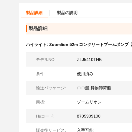
製品詳細
製品の説明
製品詳細
ハイライト:
Zoomlion 52m コンクリートブームポンプ
,
モデルNO:
ZLJ5410THB
条件:
使用済み
輸送パッケージ:
ロロ船,貨物卸荷船
商標:
ゾームリオン
Hsコード:
8705909100
販売後サービス:
入手可能