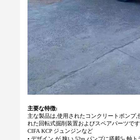
主要な特徴:
主な製品は,使用されたコンクリートポンプ,
れた回転式掘削装置およびスペアパーツです.
CIFA KCP ジュンジンなど
• デザイン が 狭い,52
m パンプに搭載
5
- 軸