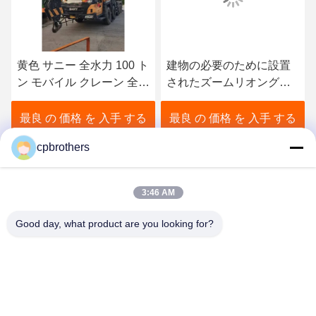
黄色 サニー 全水力 100 ト
建物の必要のために設置
ン モバイル クレーン 全舗
されたズームリオングリ
装用 中古
ーン全舗装移動クレーン
トラック
最良 の 価格 を 入手 する
最良 の 価格 を 入手 する
cpbrothers
3:46 AM
Good day, what product are you looking for?
HUNAN CONCRETE POWER BROTHERS
HEAVY INDUSTRY & TECHNOLOGY CO.,
LIMITED
zhengxin919@hotmail.com