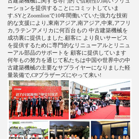
古建築機械に関する専門的で信頼性の高いソリュ
ーションを提供することにコミットしていま
す.SYとZoomlionで10年間働いていた強力な技術
的な支援により,東南アジア,南アジア,中東,アフリ
カ,ラテンアメリカに何百台もの 中古建築機械を
成功裏に提供しました.顧客に より良いサービス
を提供するために専門的なリニューアルとリニュ
ーアル部品のサポートを 顧客に提供しています
何年もの努力を通じて私たちは中国や世界中の中
古建築機械の主要なサプライヤーになりました軽
量装備で,CPブラザーズにやって来い!