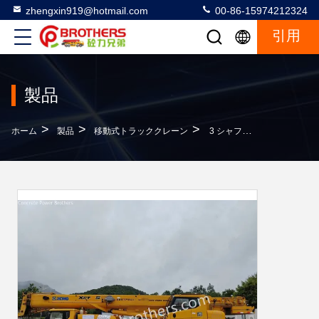
zhengxin919@hotmail.com
00-86-15974212324
引用
製品
>
>
>
ホーム
製品
移動式トラッククレーン
3 シャフト番号 2019 Xg 25ton 中古 移動 トラック クレーン 移動 クレーン ISO9001 認証