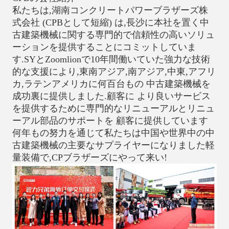
私たちは,湖南コンクリートパワーブラザーズ株
式会社 (CPBとして短縮) は,長沙に本社を置く中
古建築機械に関する専門的で信頼性の高いソリュ
ーションを提供することにコミットしていま
す.SYとZoomlionで10年間働いていた強力な技術
的な支援により,東南アジア,南アジア,中東,アフリ
カ,ラテンアメリカに何百台もの 中古建築機械を
成功裏に提供しました.顧客に より良いサービス
を提供するために専門的なリニューアルとリニュ
ーアル部品のサポートを 顧客に提供しています
何年もの努力を通じて私たちは中国や世界中の中
古建築機械の主要なサプライヤーになりました軽
量装備で,CPブラザーズにやって来い!