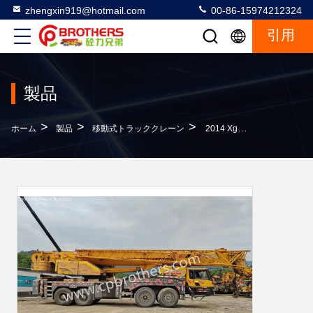
zhengxin919@hotmail.com
00-86-15974212324
引用
製品
>
>
>
ホーム
製品
移動式トラッククレーン
2014 Xg 80t トラック式テレスコピククレーン 最大持ち重量16tの古着クレーン