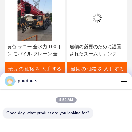
100 ト
建物の必要のために設置
80トンのトラックク
ーン 全舗
されたズームリオングリ
ン シャニ 重工業 良
ーン全舗装移動クレーン
態
トラック
入手 する
最良 の 価格 を 入手 する
最良 の 価格 を 入手
cpbrothers
5:52 AM
Good day, what product are you looking for?
HUNAN CONCRETE POWER BROTHERS
HEAVY INDUSTRY & TECHNOLOGY CO.,