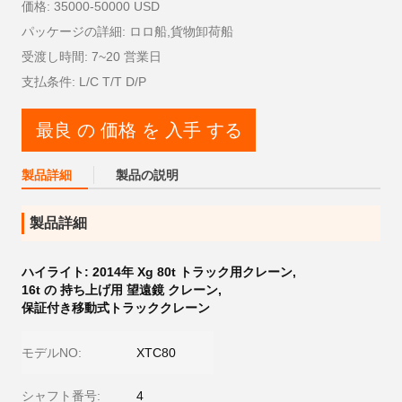
価格: 35000-50000 USD
パッケージの詳細: ロロ船,貨物卸荷船
受渡し時間: 7~20 営業日
支払条件: L/C T/T D/P
最良 の 価格 を 入手 する
製品詳細
製品の説明
製品詳細
ハイライト:
2014年 Xg 80t トラック用クレーン
,
16t の 持ち上げ用 望遠鏡 クレーン
,
保証付き移動式トラッククレーン
モデルNO:
XTC80
シャフト番号:
4