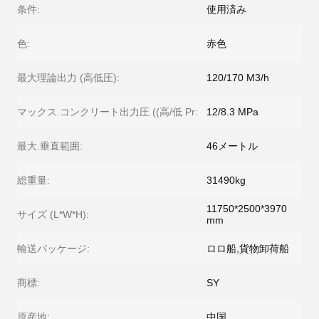
条件:
使用済み
色:
赤色
最大理論出力 (高低圧):
120/170 M3/h
マックス.コンクリート出力圧 ((高/低 Pr:
12/8.3 MPa
最大.垂直範囲:
46メートル
総重量:
31490kg
11750*2500*3970
サイズ (L*W*H):
mm
輸送パッケージ:
ロロ船,貨物卸荷船
商標:
SY
原産地:
中国