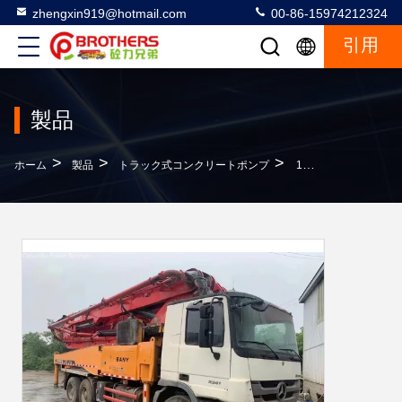
zhengxin919@hotmail.com
00-86-15974212324
引用
製品
>
>
>
ホーム
製品
トラック式コンクリートポンプ
11750*2500*3970 Mm レッド 2012年 中古コンクリート機 46メートルサイポンプ ベンツ・シャシー