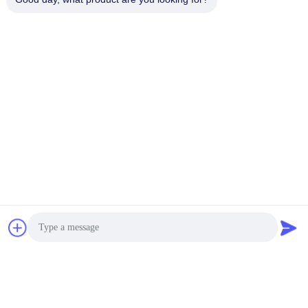
ビデオ
ビデオ
改装された2013年
2021 ZOOMLION 63m コ
ZOOMLION 52m コンクリ
ンクリートポンプ メルセ
ートポンプ メルセデス・
デス・ベンツ・シャシー
ベンツ 販売
販売
最良 の 価格 を 入手 する
最良 の 価格 を 入手 する
HUNAN CONCRETE POWER BROTHERS
HEAVY INDUSTRY & TECHNOLOGY CO.,
LIMITED
zhengxin919@hotmail.com