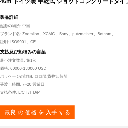
46m ドイツ製 半乾式 ショットコンクリートタイ
製品詳細
起源の場所: 中国
ブランド名: Zoomlion、XCMG、Sany、putzmeister、Botham、
証明: ISO9001、CE
支払及び船積みの言葉
最小注文数量: 第1節
価格: 60000-130000 USD
パッケージの詳細: ロロ船,貨物卸荷船
受渡し時間: 7~20 営業日
支払条件: L/C T/T D/P
最良 の 価格 を 入手 する