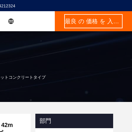
4212324
最良 の 価格 を 入手 する
ショットコンクリートタイプ
部門
42m