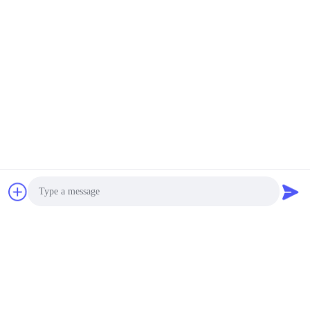
ビデオ
ビデオ
13年
2021 ZOOMLION 63m コ
2014年にプッ
 52m コンクリ
ンクリートポンプ メルセ
ーのために使用
メルセデス・
デス・ベンツ・シャシー
力加工プロセス4
販売
ルのコンクリー
 を 入手 する
最良 の 価格 を 入手 する
最良 の 価格 を
トラック
HUNAN CONCRETE POWER BROTHERS
HEAVY INDUSTRY & TECHNOLOGY CO.,
LIMITED
Photo
Video Call
zhengxin919@hotmail.com