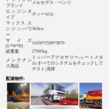
メルセデス・ベンツ
ブランド
エンジンタ
ディーゼル
イプ
マックス.エ
365kw
ンジンパワ
ー
サイズ
11650*2500*3870
(L*W*H)
27995kg
総重量
トッパーアクセサリー;シートメタ
メンテナン
ル;すべてのシステムをチェックして
ス用品
テスト;清掃
配達物件: