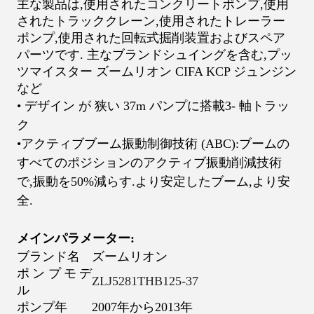
主な製品は,使用されたコンクリートポンプ,使用
されたトラッククレーン,使用されたトレーラー
ポンプ,使用された回転式掘削装置およびスペア
パーツです. 主なブランド
シュイングを含む
,
プッ
ツマイスター ズームリオン CIFA KCP ジュンジン
など
• デザイン が 狭い 37
m パンプに搭載
3
- 軸トラッ
ク
•アクティブブーム振動制御技術 (ABC):ブームの
すべてのポジションのアクティブ振動削減技術
で,振動を50%減らす.より安定したブーム,より安
全.
メイン
パラメーター:
ブランド名
ズームリオン
ポンプモデ
ZLJ5281THB125-37
ル
ポンプ年
2007年から2013年