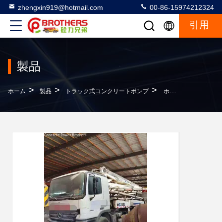
zhengxin919@hotmail.com
00-86-15974212324
引用
製品
>
>
>
ホーム
製品
トラック式コンクリートポンプ
ホワイトズームリオン 37m コンクリートポンプ トラック 建設用重装備