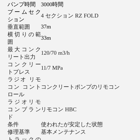
パンプ時間
3000時間
ブームセク
4 セクション RZ FOLD
ション
37m
垂直範囲
横切りの範
33m
囲
最大コンク
120/70 m3/h
リート出力
コンクリー
11/7 MPa
トプレス
ラジオ リモ
コン コント
コンクリートポンプのリモコン
ロール
ラジオリモ
コンブラン
リモコン HBC
ド
条件
使われたが安定した状態
修理基準
基本メンテナンス
トラックの