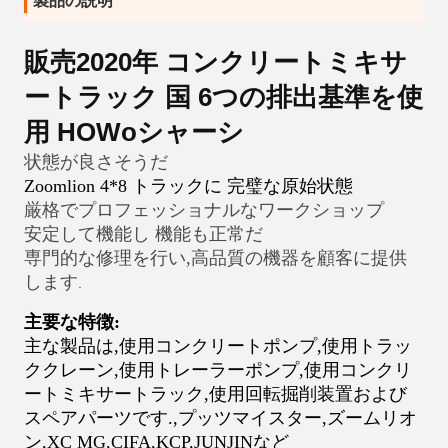
製品の説明
販売2020年 コンクリートミキサ
ートラック 国 6つの排出基準を使
用 HOWoシャーシ
状態が良さそうだ
Zoomlion 4*8 トラックに 完璧な原始状態
厳格でプロフェッショナルなワークショップ
安定して機能し 機能も正常だ
専門的な修理を行い,高品質の機器を顧客に提供
します
.
主要な特徴:
主な製品は,使用コンクリートポンプ,使用トラッ
ククレーン,使用トレーラーポンプ,使用コンクリ
ートミキサートラック,使用回転掘削装置および
スペアパーツです.
,
プッツマイスター,ズームリオ
ン,XC MG,CIFA,KCP,JUNJINなど