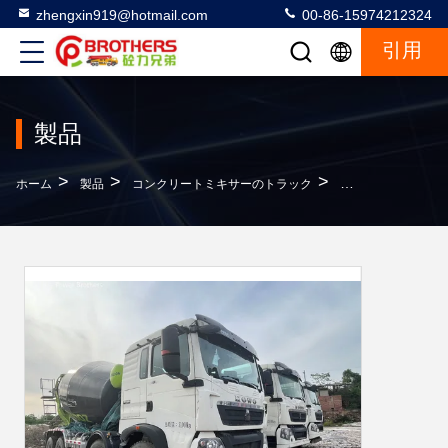
zhengxin919@hotmail.com
00-86-15974212324
引用
製品
>
>
>
ホーム
製品
コンクリートミキサーのトラック
販売2020年 コン