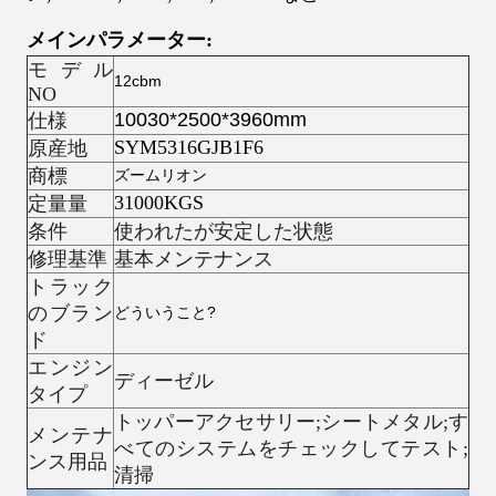
メイン
パラメーター:
モデル
12cbm
NO
10030*2500*3960mm
仕様
SYM5316GJB1F6
原産地
商標
ズームリオン
31000KGS
定量量
条件
使われたが安定した状態
修理基準
基本メンテナンス
トラック
のブラン
どういうこと?
ド
エンジン
ディーゼル
タイプ
トッパーアクセサリー;シートメタル;す
メンテナ
べてのシステムをチェックしてテスト;
ンス用品
清掃