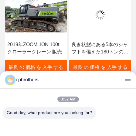
2019年ZOOMLION 100t
良き状態にある5本のシャ
クローラークレーン 販売
フトを備えた180トンの二
手ブームクローラークレ
ーン
最良 の 価格 を 入手 する
最良 の 価格 を 入手 する
cpbrothers
3:52 AM
Good day, what product are you looking for?
HUNAN CONCRETE POWER BROTHERS
HEAVY INDUSTRY & TECHNOLOGY CO.,
LIMITED