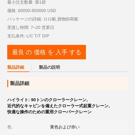
最小注文数量: 第1節
価格: 60000-850000 USD
パッケージの詳細: ロロ船,貨物卸荷船
受渡し時間: 7~20 営業日
支払条件: L/C T/T D/P
最良 の 価格 を 入手 する
製品詳細
製品の説明
製品詳細
ハイライト:
90トンのクローラークレーン
,
近代的なキャビンを備えたクローラー式起重クレーン
,
快適な操作のための重用クローバークレーン
色:
黄色および赤い