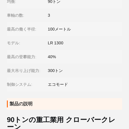
均衡:
90トン
車軸の数:
3
最高の働く半径:
100メートル
モデル:
LR 1300
最高の登攀能力:
40%
最大吊り上げ能力:
300トン
制御システム:
エコモード
製品の説明
90トンの重工業用 クローバークレ
ーン