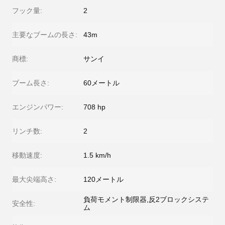
フック量:
2
主要なブームの長さ:
43m
商標:
サンイ
ブーム長さ:
60メートル
エンジンパワー:
708 hp
リンチ数:
2
移動速度:
1.5 km/h
最大尖端高さ:
120メートル
負荷モメント制限器,反2ブロックシステ
安全性:
ム