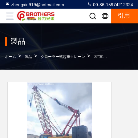
zhengxin919@hotmail.com
00-86-15974212324
引用
製品
>
>
>
ホーム
製品
クローラー式起重クレーン
SY重工業の90トンのクローラークレーン 快適な操作のために近代的なキャビンを備えています