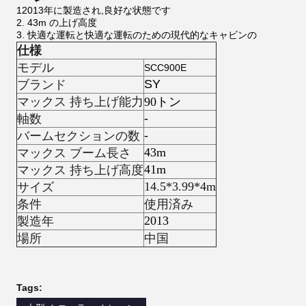
12013年に製造され,良好な状態です
2. 43m の上げ高度
3. 快適な運転と快適な運転のための現代的なキャビンの
仕様
モデル
SCC900E
SY
ブランド
マックス 持ち上げ能力
90トン
-
軸数
-
バームセクションの数
43m
マックス ブーム長さ
41m
マックス 持ち上げ高度
14.5*3.99*4m
サイズ
条件
使用済み
2013
製造年
場所
中国
Tags: