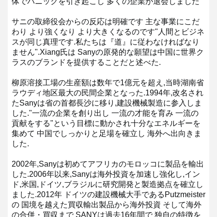
体でパニックを引き起こし 多くの企業が退会しました
サニの取締役会からの反応は明確です 主な事業にこだ
わり より強くなり より大きくなるのです
"人間とビジネ
スが同じ真理です.私たちは『道』に従わなければなり
ません".
Xiang氏は Sanyの原発的な願望は中国に世界ク
ラスのブランドを提供することだと述べた.
柳原溶接工場の生産額は数年で1億元を超え,当時湖南省
ラウディ地区最大の民間企業となった.
1994年,改名され
たSanyは省の首都長沙に移り,建設機械製造に参入しま
した.
"一流の企業を創り出し 一流の才能を育み 一流の
貢献をする"という目標に動かされ十分なエネルギーを
集めて 中国でしっかりと足場を確立し 海外へ出向きま
した.
2002年,Sanyは初めてアフリカのモロッコに製品を輸出
した.
2006年以来,Sanyは海外投資を加速し強化し,イン
ド,米国,ドイツ,ブラジルに研究開発と製造拠点を確立し
ました.
2012年 ドイツの建設機械大手であるPutzmeister
の 国境を越えた買収
輸出製品から海外投資 そして海外
の合併・買収まで SANYは過去16年間で 独自の特徴を