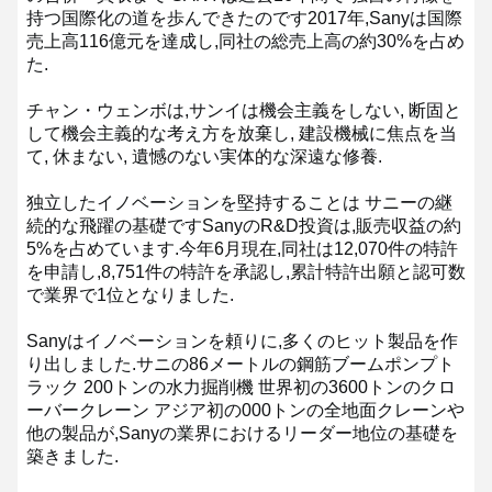
持つ国際化の道を歩んできたのです
2017年,Sanyは国際
売上高116億元を達成し,同社の総売上高の約30%を占め
た.
チャン・ウェンボは,サンイは機会主義をしない, 断固と
して機会主義的な考え方を放棄し, 建設機械に焦点を当
て, 休まない, 遺憾のない実体的な深遠な修養.
独立したイノベーションを堅持することは サニーの継
続的な飛躍の基礎です
SanyのR&D投資は,販売収益の約
5%を占めています.
今年6月現在,同社は12,070件の特許
を申請し,8,751件の特許を承認し,累計特許出願と認可数
で業界で1位となりました.
Sanyはイノベーションを頼りに,多くのヒット製品を作
り出しました.
サニの86メートルの鋼筋ブームポンプト
ラック 200トンの水力掘削機 世界初の3600トンのクロ
ーバークレーン アジア初の000トンの全地面クレーンや
他の製品が,Sanyの業界におけるリーダー地位の基礎を
築きました.