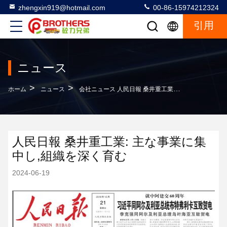
zhengxin919@hotmail.com
00-86-15974212324
引用
ニュース
>
>
ホーム
ニュース
会社ニュース 人民日報 桑井重工業: 主な事業に集中し,組織を深く育む
人民日報 桑井重工業: 主な事業に集
中し,組織を深く育む
2024-06-19